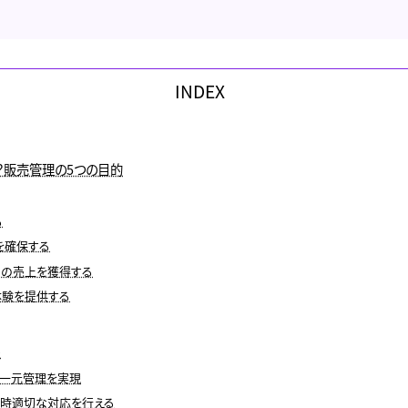
INDEX
？販売管理の5つの目的
る
を確保する
くの売上を獲得する
体験を提供する
め
の一元管理を実現
適時適切な対応を行える