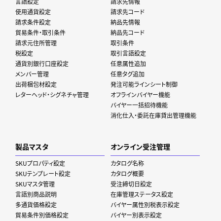
言語設定
請求先情報
使用通貨設定
請求先コード
請求条件設定
納品先情報
貿易条件・取引条件
納品先コード
請求元住所管理
取引条件
税設定
取引言語設定
通貨別銀行口座設定
任意属性追加
メンバー管理
任意タグ追加
出荷梱包材設定
発注可能ラインシート制御
レターヘッド・シグネチャ管理
オフラインバイヤー機能
バイヤー一括招待機能
消化仕入・委託在庫貸出管理機能
製品マスタ
オンライン受注管理
SKUプロパティ設定
カタログ名称
SKUテンプレート設定
カタログ概要
SKUマスタ管理
受注締切日設定
言語別商品説明
在庫管理ステータス設定
多通貨価格設定
バイヤー属性別税表示設定
貿易条件別価格設定
バイヤー別表示設定