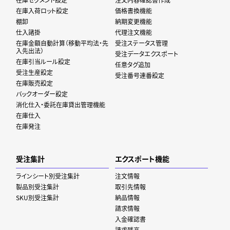
在庫入荷ロット設定
価格書換機能
棚卸
納期変更機能
仕入諸掛
代理注文機能
在庫金額自動計算（移動平均法・先
受注ステータス管理
入先出法）
受注データエクスポート
在庫引当ルール設定
任意タグ追加
受注生産設定
受注番号連番設定
在庫販売設定
バックオーダー設定
消化仕入・委託在庫貸出管理機能
在庫仕入
在庫発注
受注集計
エクスポート機能
ラインシート別受注集計
注文情報
製品別受注集計
取引先情報
SKU別受注集計
納品情報
請求情報
入金確認書
請求残高