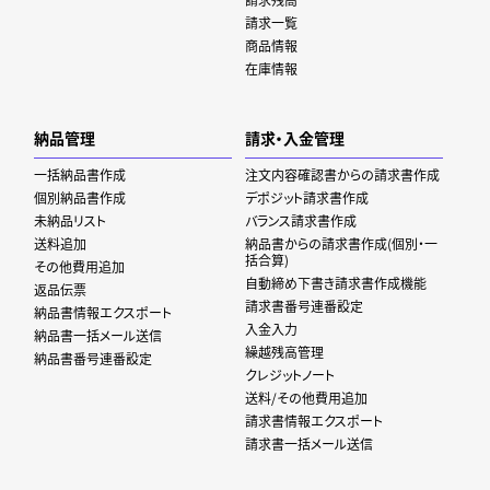
請求一覧
商品情報
在庫情報
納品管理
請求・入金管理
一括納品書作成
注文内容確認書からの請求書作成
個別納品書作成
デポジット請求書作成
未納品リスト
バランス請求書作成
送料追加
納品書からの請求書作成(個別・一
括合算)
その他費用追加
自動締め下書き請求書作成機能
返品伝票
請求書番号連番設定
納品書情報エクスポート
入金入力
納品書一括メール送信
繰越残高管理
納品書番号連番設定
クレジットノート
送料/その他費用追加
請求書情報エクスポート
請求書一括メール送信