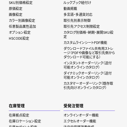
SKU別価格設定
ルックブック紐付け
原価設定
動画掲載
画像設定
多言語・多通貨対応
カラー別画像設定
取引先別表示制御
任意製品属性追加
取引先アクセス制限設定
オプション設定
カタログ別価格・納期・展開SKU設
定
HSCODE設定
カスタムラインシートPDF機能
ダウンロードファイル共有用ストレ
ージ（PDFや画像など取引先側から
ダウンロード可能にする）
インスタントオーダーリンク（送付
可能オンラインカタログ）
ダイナミックオーダーリンク（送付
可能オンラインカタログ）
カスタマーオーダーリンク（既存取
引先向けオンラインカタログ）
在庫管理
受発注管理
在庫拠点設定
オンラインオーダー機能
在庫ロケーション設定
エクセルオーダー機能
在庫セグメント設定
注文内容確認書作成