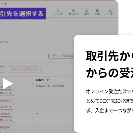
取引先か
からの受
オンライン受注だけで
とめてDEXTREに登
求、入金まで一つなが