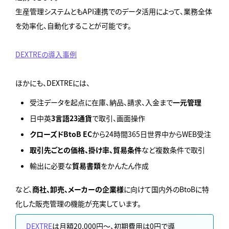
生産管理システムともAPI連携でのデータ活用によって、業務全体
を効率化、自動化することが可能です。
DEXTREの導入事例
ほかにも、DEXTREには、
受注データを起点に在庫、納品、請求、入金まで
一元管理
日中英
3言語23通貨
で取引、画面操作
クローズドBtoB EC
から24時間365日世界中からWEB受注
取引先ごとの価格、掛け率、貿易条件
など複数条件で取引
輸出に必要な
貿易書類
をかんたん作成
など、
商社、卸売、メーカーの企業様
に向けて国内外のBtoBに特
化した販売管理の機能が充実しています。
DEXTRE
は月額20,000円～、初期費用は0円で導