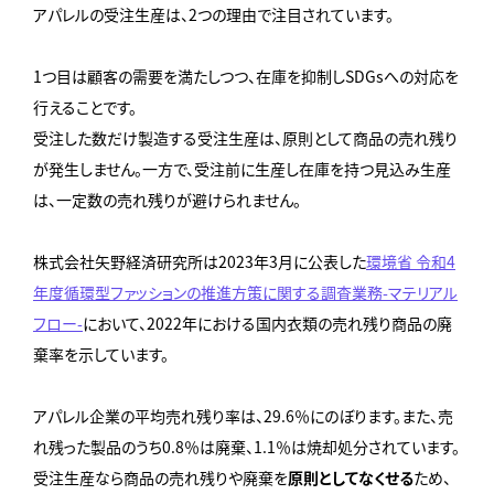
アパレルの受注生産は、2つの理由で注目されています。
1つ目は顧客の需要を満たしつつ、在庫を抑制しSDGsへの対応を
行えることです。
受注した数だけ製造する受注生産は、原則として商品の売れ残り
が発生しません。一方で、受注前に生産し在庫を持つ見込み生産
は、一定数の売れ残りが避けられません。
株式会社矢野経済研究所は2023年3月に公表した
環境省 令和4
年度循環型ファッションの推進方策に関する調査業務-マテリアル
フロー-
において、2022年における国内衣類の売れ残り商品の廃
棄率を示しています。
アパレル企業の平均売れ残り率は、29.6％にのぼります。また、売
れ残った製品のうち0.8％は廃棄、1.1％は焼却処分されています。
受注生産なら商品の売れ残りや廃棄を
原則としてなくせる
ため、