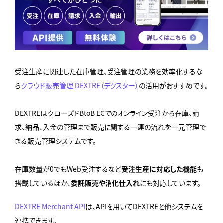
受注生産に関連した在庫管理、受注管理の業務を効率化するな
ら
クラウド販売管理 DEXTRE（デクスター）
の活用がおすすめです。
DEXTREはクローズドBtoB ECでのオンライン受注から在庫、請
求、納品、入金の管理まで販売に関する一連の流れを一元管理で
きる販売管理システムです。
在庫数量が0でもWeb受注するなど
受注生産に対応した機能
も
搭載しているほか、
委託販売や消化仕入れ
にも対応しています。
DEXTRE Merchant API
は、APIを用いてDEXTREと他システムを
連携できます。