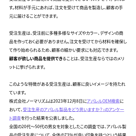
す。材料が手元にあれば、注文を受けて商品を製造し、顧客の手
元に届けることができます。
受注生産は、受注前に多種多様なサイズやカラー、デザインの商
品を作っておく必要がありません。注文を受けてから材料を確保し
て作り始められるため、顧客の細かい要求にも対応できます。
顧客が欲しい商品を提供でき
ることは、受注生産ならではのメリ
ットに挙げられます。
このような特徴がある受注生産は、顧客に良いイメージを持たれ
ています。
株式会社ノーマリズムは2023年12月8日に
アパレルOEM検索
に
おいて、
受注生産のアパレル製品をどう思いますか？」のアンケー
ト調査
を行った結果を公表しました。
全国の20代～50代の男女を対象としたこの調査では、アパレル製
品の受注生産について、全体の73％が良い印象を持つという結果