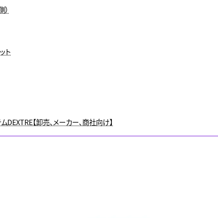
側）
ット
DEXTRE【卸売、メーカー、商社向け】