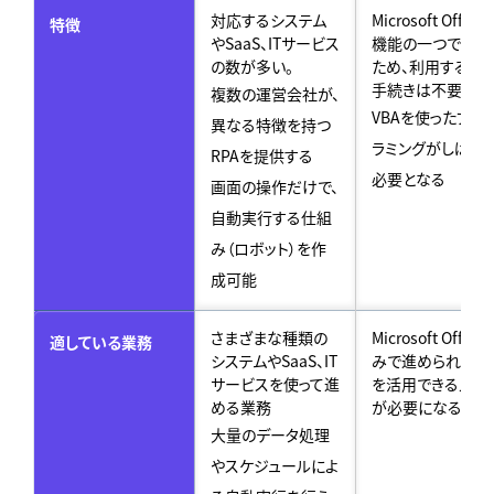
対応するシステム
Microsoft Office
特徴
やSaaS、ITサービス
機能の一つである
の数が多い。
ため、利用する際
手続きは不要
複数の運営会社が、
VBAを使ったプロ
異なる特徴を持つ
ラミングがしばし
RPAを提供する
必要となる
画面の操作だけで、
自動実行する仕組
み（ロボット）を作
成可能
さまざまな種類の
Microsoft Office
適している業務
システムやSaaS、IT
みで進められ、VB
サービスを使って進
を活用できる人材
める業務
が必要になる業務
大量のデータ処理
やスケジュールによ