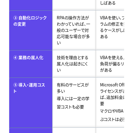
しばある
③ 自動化ロジック
RPAの操作方法が
VBAを使い、プロ
の変更
わかっていれば、一
ラムの修正を要す
般のユーザーで対
るケースがしばし
応可能な場合が多
ある
い
④ 業務の属人化
技術を理由とする
VBAを使える人に
属人化は起きにく
負荷が偏るリスク
い
がある
⑤ 導入・運用コス
有料のサービスが
Microsoft Office
ト
多い
ライセンスがあれ
ば、追加料金は不
導入には一定の学
要
習コストも必要
マクロやVBAを学
ぶコストは必要