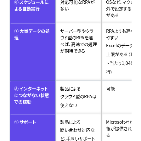
⑥ スケジュールに
対応可能なRPAが
OSなど、マクロ以
よる自動実行
多い
外で設定する必要
がある
⑦ 大量データの処
サーバー型やクラ
RPAよりも遅くな
理
ウド型のRPAを選
やすい
べば、高速での処理
Excelのデータ量
が期待できる
上限がある（1シー
ト当たり1,048,57
行）
⑧ インターネット
製品による
可能
につながない状態
クラウド型のRPAは
での稼動
使えない
⑨ サポート
製品による
Microsoft社から
報が提供されてい
問い合わせ対応な
る
ど、手厚いサポート