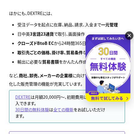
ほかにも、DEXTREには、
受注データを起点に在庫、納品、請求、入金まで
一元管理
日中英
3言語23通貨
で取引、画面操作
クローズドBtoB EC
から24時間365日世界中からWEB受注
取引先ごとの価格、掛け率、貿易条件
など複数条件で取引
輸出に必要な
貿易書類
をかんたん作成
など、
商社、卸売、メーカーの企業様
に向けて国内外のBtoBに特
化した販売管理の機能が充実しています。
DEXTRE
は月額20,000円～、初期費用は0円で導
入できます。
30日間の無料体験
は
全ての機能
をお試しいただけ
ます。