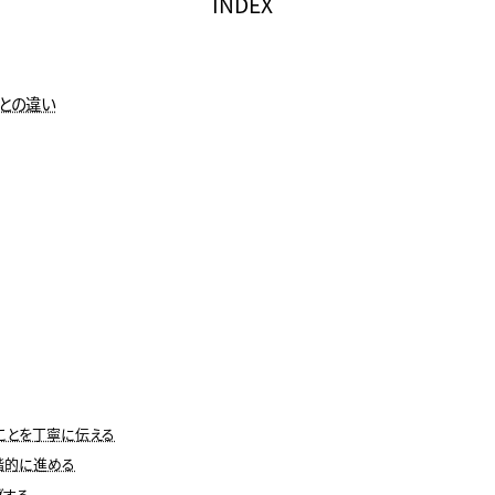
INDEX
との違い
ことを丁寧に伝える
階的に進める
グする