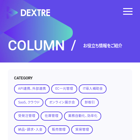
COLUMN
/
お役立ち情報をご紹介
CATEGORY
API連携、外部連携
EC一元管理
IT導入補助金
SaaS、クラウド
オンライン展示会
卸取引
受発注管理
在庫管理
業務自動化、効率化
納品・請求・入金
販売管理
貿易管理