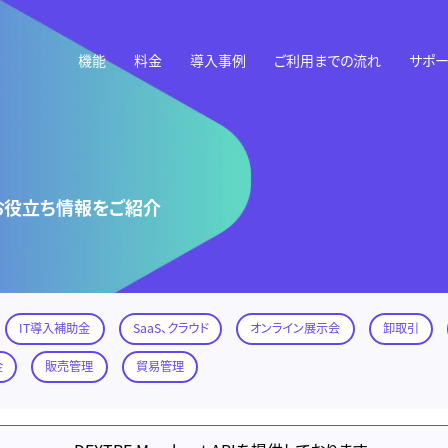
機能
料金
導入事例
ご利用までの流れ
サポー
お役立ち情報をご紹介
IT導入補助金
SaaS、クラウド
オンライン展示会
卸取引
金
販売管理
貿易管理