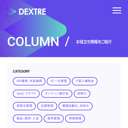
COLUMN
/
お役立ち情報をご紹介
CATEGORY
API連携、外部連携
EC一元管理
IT導入補助金
SaaS、クラウド
オンライン展示会
卸取引
受発注管理
在庫管理
業務自動化、効率化
納品・請求・入金
販売管理
貿易管理