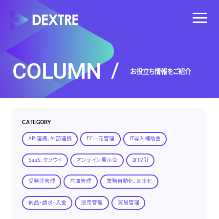
COLUMN
/
お役立ち情報をご紹介
CATEGORY
API連携、外部連携
EC一元管理
IT導入補助金
SaaS、クラウド
オンライン展示会
卸取引
受発注管理
在庫管理
業務自動化、効率化
納品・請求・入金
販売管理
貿易管理