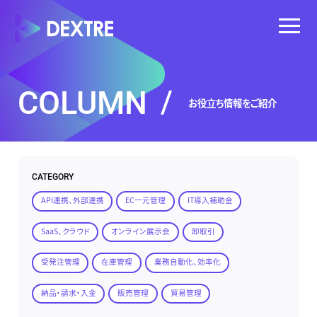
COLUMN
/
お役立ち情報をご紹介
CATEGORY
API連携、外部連携
EC一元管理
IT導入補助金
SaaS、クラウド
オンライン展示会
卸取引
受発注管理
在庫管理
業務自動化、効率化
納品・請求・入金
販売管理
貿易管理